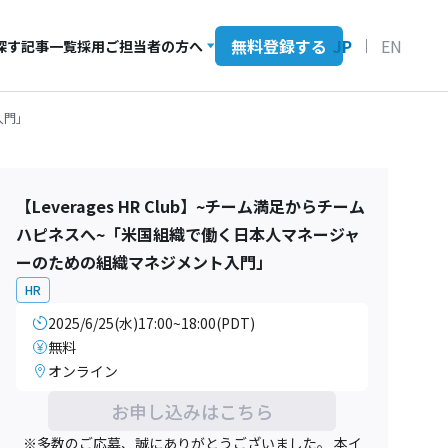
無料登録する
JP
EN
探す
記事一覧
採用ご担当者の方へ
入門」
【Leverages HR Club】~チーム満足からチーム
ハピネスへ~「米国組織で働く日本人マネージャ
ーのための組織マネジメント入門」
HR
2025/6/25(水)17:00~18:00(PDT)
無料
オンライン
お申し込みはこちら
※多数のご応募、誠にありがとうございました。 本イ