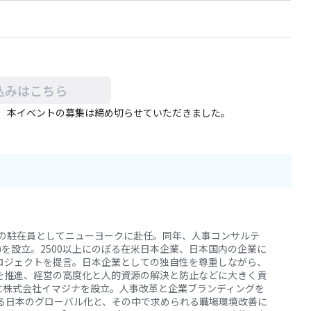
込みはこちら
。 本イベントの募集は締め切らせていただきました。
社の駐在員としてニューヨークに赴任。同年、人事コンサルテ
)を設立。2500以上にのぼる在米日本企業、日本国内の企業に
ロジェクトを提言。日本企業としての独自性を尊重しながら、
を推進、経営の高度化と人的資源の解決と防止などに大きく貢
京に株式会社イマジナを設立。人事改革と企業ブランディングを
する日本のグローバル化と、その中で求められる職場環境改善に