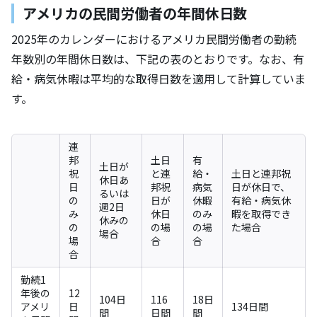
アメリカの民間労働者の年間休日数
2025年のカレンダーにおけるアメリカ民間労働者の勤続
年数別の年間休日数は、下記の表のとおりです。なお、有
給・病気休暇は平均的な取得日数を適用して計算していま
す。
連
邦
土日
有
土日が
祝
と連
給・
土日と連邦祝
休日あ
日
邦祝
病気
日が休日で、
るいは
の
日が
休暇
有給・病気休
週2日
み
休日
のみ
暇を取得でき
休みの
の
の場
の場
た場合
場合
場
合
合
合
勤続1
年後の
12
104日
116
18日
アメリ
日
134日間
間
日間
間