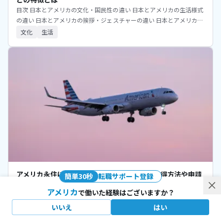
目次 日本とアメリカの文化・国民性の違い 日本とアメリカの生活様式
の違い 日本とアメリカの挨拶・ジェスチャーの違い 日本とアメリカの
交通・移動の違い 日本とアメリカの食文化の違い 日本とアメリカの
文化
生活
アメリカ永住に必要なグリーンカードとは？取得方法や申請
簡単
30
秒
転職サポート登録
費用を紹介
アメリカ
で働いた経験は
ございますか？
目次 アメリカのグリーンカードとは グリーンカードを取得するメリッ
ト・デメリット グリーンカードの取得条件 グリーンカードの申請・取
いいえ
はい
得にかかる費用 グリーンカードを取得する手順 グリーンカードの抽選
生活