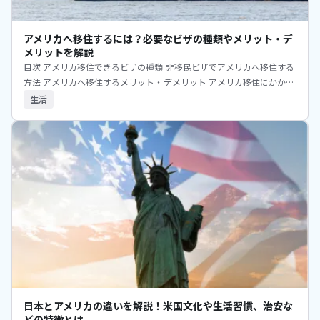
アメリカへ移住するには？必要なビザの種類やメリット・デ
メリットを解説
目次 アメリカ移住できるビザの種類 非移民ビザでアメリカへ移住する
方法 アメリカへ移住するメリット・デメリット アメリカ移住にかかる
大まかな費用 日本人がアメリカ移住で直面しやすい問題 アメリカへ
生活
日本とアメリカの違いを解説！米国文化や生活習慣、治安な
どの特徴とは