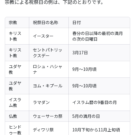
宗教による祝祭日の例は、下記のとおりです。
宗教
祝祭日の名称
日付
キリス
春分の日以降の最初の満月
イースター
ト教
の次の日曜日
キリス
セントパトリッ
3月17日
ト教
クスデー
ユダヤ
ロシュ・ハシャ
9月〜10月頃
教
ナ
ユダヤ
ヨム・キプール
9月〜10月頃
教
イスラ
ラマダン
イスラム暦の9番目の月
ム教
仏教
ウェーサーカ祭
5月の満月の日
ヒンド
ディワリ祭
10月下旬から11月上旬頃
ゥー教