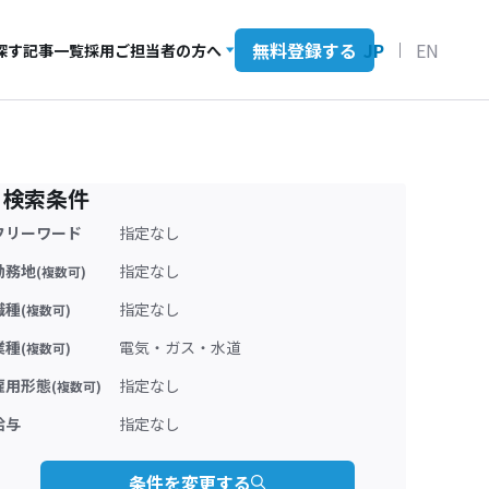
無料登録する
JP
EN
探す
記事一覧
採用ご担当者の方へ
検索条件
フリーワード
指定なし
勤務地
指定なし
(複数可)
職種
指定なし
(複数可)
業種
電気・ガス・水道
(複数可)
雇用形態
指定なし
(複数可)
給与
指定なし
条件を変更する