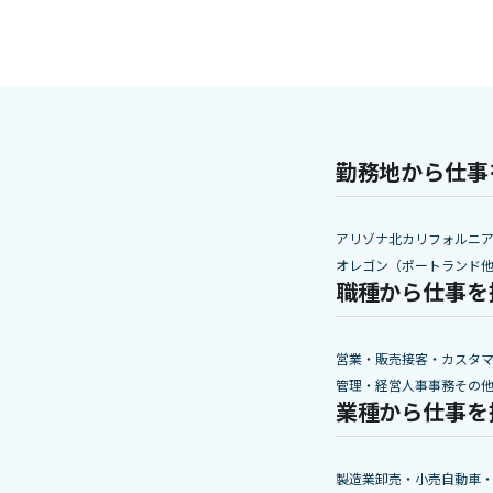
勤務地から仕事
アリゾナ
北カリフォルニ
オレゴン（ポートランド
職種から仕事を
営業・販売
接客・カスタ
管理・経営
人事
事務
その
業種から仕事を
製造業
卸売・小売
自動車