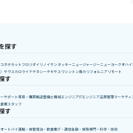
を探す
ア
コネチカット
フロリダ
イリノイ
ケンタッキー
ニュージャージー
ニューヨーク
オハイ
他）
サウスカロライナ
テネシー
テキサス
ワシントン
南カリフォルニア
リモート
探す
マーサポート
貿易・購買
輸送
整備士
機械エンジニア
ITエンジニア
品質管理
マーケティ
他
倉庫スタッフ
探す
・オートバイ
運輸・保管
宿泊・飲食業
IT・通信
金融・保険
専門・科学・技術