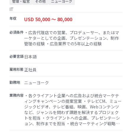
減策を含むスケジュール、スコープ、予算見積も
管理・経営
その他
ニューヨーク
り、実行計画を特定します ・プロジェクトのタイム
IT
ラインを作成します ・プロジェクトの結果やリスク
を適切な管理チャネルに報告し、必要に応じてプロ
年収
USD 50,000 〜 80,000
ジェクト作業計画に従って問題をエスカレーション
します ・複数のユニットが同じプロジェクトに割り
必須条件
・広告代理店での営業、プロデューサー、またはマ
当てられた場合、チームの行動が相乗効果を維持で
ーケターとしての企画、プレゼンテーション、制作
きるように連絡窓口として機能します ・RFQおよび
管理の経験 ・広告業界での5年以上の経験
RFPへの対応作業を主導します ・作業範囲記述書
（SOW）で定義されている要件仕様書、設計書、統
必要言語
合ガイドなどのプロジェクト文書の作成をサポート
日本語
します ・内部および外部のリソースを調整し、プロ
ジェクトがスコープ、スケジュール、予算を確実に
雇用形態
正社員
遵守できるようにします ・プロジェクトの状況を分
析し、必要に応じてスケジュールや予算を修正し、
勤務地
ニューヨーク
プロジェクト要件が満たされるようにします ・関連
するクライアントの利害関係者との関係を確立およ
業務内容
・各クライアント企業への広告および統合マーケテ
び維持し、プロジェクトのステータスや変更につい
ィングキャンペーンの提案営業 ・テレビCM、ミュー
て日々連絡を取ります
ジックビデオ、テレビ番組、映画、Webコンテンツ
など、ジャンルを問わず課題を解決するプロジェク
トを担当 ・クライアントへの企画、プレゼンテーシ
ョン、制作までを担当 ・統合マーケティング戦略の
考案と実行を担当 ・国内外のクリエイターやスタッ