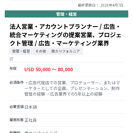
スタマイズされたソリューションを提供する能力が
最終更新日：
2026年4月7日
求められます。 ▼主な職責: 1. 販売戦略と収益創出 ・
管理・経営
米国多国籍企業およびグローバルテクノロジー分野
での収益目標を達成するための販売戦略を策定・実
法人営業・アカウントプランナー / 広告・
行する ・見込み客および既存顧客との新規ビジネス
統合マーケティングの提案営業、プロジェ
機会を特定、認定、追求する ・初期のエンゲージメ
ントから契約交渉、締結までの販売プロセスを主導
クト管理 / 広告・マーケティング業界
する 2. アカウント管理と関係構築 ・顧客組織の主要
な意思決定者やインフルエンサーと強力な関係を構
管理・経営
その他
南カリフォルニア
築・維持する ・割り当てられたアカウントの主要な
IT
連絡窓口として機能し、戦略的なガイダンスとサポ
ートを提供する ・定期的なアカウントレビューを実
年収
USD 50,000 〜 80,000
施し、顧客価値を最大化するための洞察と推奨事項
を提供する 3. 業界の専門知識とソリューション販売
必須条件
・広告代理店での営業、プロデューサー、またはマ
・スケーラビリティ、接続性、コンプライアンスな
ーケターとしての企画、プレゼンテーション、制作
ど、多国籍企業やテクノロジー企業が直面する課題
管理の経験 ・広告業界での5年以上の経験
と要件を理解する ・当社のグローバルデータセンタ
ーのフットプリントを活用し、顧客の目的に沿った
必要言語
カスタマイズされたソリューションを提示する ・業
日本語
界のトレンド、新しいテクノロジー、競合他社の製
品について常に情報を入手する 4. コラボレーション
雇用形態
正社員
と内部調整 ・製品管理、マーケティング、運用など
の内部チームと緊密に連携し、卓越した顧客体験を
勤務地