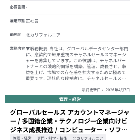
保する ・緊急のメンテナンス要求に迅速に対応し、
ション、クラウドサービス、接続性を含むデータセ
必要言語
ダウンタイムを最小限に抑える プロジェクトおよび
-
ンターソリューションに関する豊富な知識 ・優れた
予防メンテナンス管理 ・メンテナンスおよび修理プ
交渉力、コミュニケーション力、リレーションシッ
ロジェクトを効率的に計画、調整、実行する ・予防
雇用形態
正社員
プマネジメントスキル ・ペースの速いグローバル環
メンテナンスプログラムを導入し、監督する ・メン
境で働き、複数の優先順位を効果的に管理する能力
テナンススケジュール、点検、作業指示書を追跡・
勤務地
北カリフォルニア
・CRMツール（Salesforceなど）および販売分析の
文書化する ・是正メンテナンス中に特定された不備
知識
を確認し、適切な解決を徹底する ・必要に応じて、
業務内容
▼職務概要: 当社は、グローバルデータセンター部門
市当局との交渉を含め、新しい施設の開発を支援す
に、意欲的で結果重視のチャネルセールスマネージ
る 技術的専門知識とハンズオンサポート ・必要に応
ャーを募集しています。この役割は、チャネルパー
じて、機器の修理をハンズオンでサポートする ・メ
トナーとの戦略的関係を構築、管理、成長させ、収
ンテナンス用品の発注書（PO）を管理し、コスト効
益を上げ、市場での存在感を拡大するために極めて
率とタイムリーな調達を徹底する ・請求書が経理
重要です。理想的な候補者は、チャネルセールスの
（AP）に渡される前に、迅速に確認、承認、検証さ
強力なバックグラウンド、データセンター業界への
れるようにする ・チームメンバーが職務を効果的に
深い理解、およびグローバルな文脈でチャネル戦略
最終更新日：
2026年4月7日
遂行するために必要なスキルを訓練され、備えてい
を策定・実行する能力を持っている必要がありま
ることを確認する
管理・経営
す。 ▼主な職責: ・チャネルパートナーの開拓: シス
テムインテグレーター、マネージドサービスプロバ
グローバルセールス アカウントマネージャ
イダー、付加価値再販業者など、戦略的チャネルパ
ー / 多国籍企業・テクノロジー企業向けビ
ートナーを特定、オンボーディング、育成する 会社
の目標との整合性を確保するために、包括的なパー
ジネス成長推進 / コンピューター・ソフト
トナーイネーブルメントプログラムを開発する ・販
ウェア
売戦略と実行: 収益と成長の目標を達成するためのチ
管理・経営
専門・科学・技術
北カリフォルニア