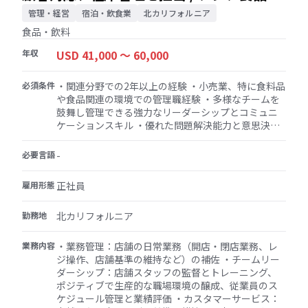
売業
者は、英国への移転前に、トレーニングと戦略的調
管理・経営
宿泊・飲食業
北カリフォルニア
整のためにまず当社の米国事業と協力します。 ■主
食品・飲料
な職務内容 ・英国子会社の全体的な運営を主導・管
理する ・英国および欧州市場向けの販売、マーケテ
年収
USD 41,000 〜 60,000
ィング、事業開発戦略を策定・実行する ・既存顧客
との関係を拡大し、特に欧州の主要スーパーマーケ
必須条件
・関連分野での2年以上の経験 ・小売業、特に食料品
ットチェーンとの新たな小売チャネルの機会を確保
や食品関連の環境での管理職経験 ・多様なチームを
する ・採用、トレーニング、業績管理を含む、英国
鼓舞し管理できる強力なリーダーシップとコミュニ
の現地チームを管理・育成する ・財務実績、予算編
ケーションスキル ・優れた問題解決能力と意思決定
成、コスト管理を監督する ・日本の本社、米国事
能力 ・週末や祝日を含む柔軟なスケジュールで勤務
業、および他のグループ会社と協力して戦略的イニ
可能な方
必要言語
シアチブを調整する ・サプライチェーンと物流業務
-
を最適化する ・市場調査を実施し、新製品開発に貢
献する ・見本市、展示会、業界イベントで会社を代
雇用形態
正社員
表する 任務期間：英国での任期は5年間（業績に基づ
き延長の可能性あり）
勤務地
北カリフォルニア
業務内容
・業務管理：店舗の日常業務（開店・閉店業務、レ
ジ操作、店舗基準の維持など）の補佐 ・チームリー
ダーシップ：店舗スタッフの監督とトレーニング、
ポジティブで生産的な職場環境の醸成、従業員のス
ケジュール管理と業績評価 ・カスタマーサービス：