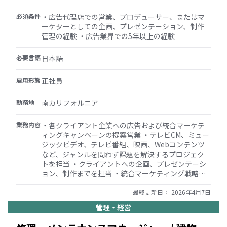
必須条件
・広告代理店での営業、プロデューサー、またはマ
ーケターとしての企画、プレゼンテーション、制作
管理の経験 ・広告業界での5年以上の経験
必要言語
日本語
雇用形態
正社員
勤務地
南カリフォルニア
業務内容
・各クライアント企業への広告および統合マーケテ
ィングキャンペーンの提案営業 ・テレビCM、ミュー
ジックビデオ、テレビ番組、映画、Webコンテンツ
など、ジャンルを問わず課題を解決するプロジェク
トを担当 ・クライアントへの企画、プレゼンテーシ
ョン、制作までを担当 ・統合マーケティング戦略の
考案と実行を担当 ・国内外のクリエイターやスタッ
フを統括し、プロジェクト構築に責任を持ち、ソー
最終更新日：
2026年4月7日
シャルメディアとマスメディアを組み合わせたブラ
管理・経営
ンデッドエンターテイメントによるコミュニケーシ
ョン課題の解決