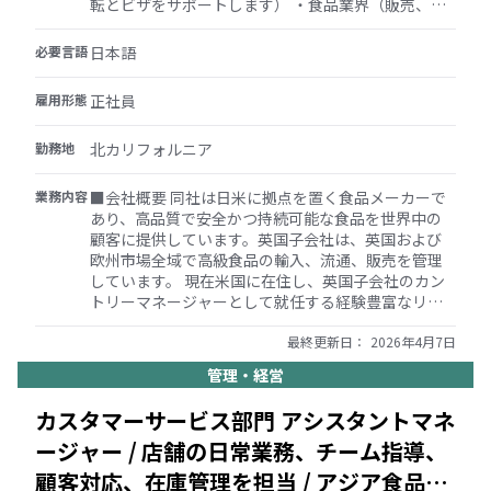
転とビザをサポートします） ・食品業界（販売、マ
を確認する ・他者と効果的に協力し、スケジュール
ーケティング、事業開発、または管理）での最低10
通りかつ予算内で高品質の成果物を納品する
年間の専門的経験 ・完全なP/L責任を持つシニアマネ
必要言語
日本語
ジメントまたはエグゼクティブの役割での実証済み
の実績 ・小売および/または食品流通業界内の強力な
雇用形態
正社員
ネットワーク ・優れたリーダーシップ、交渉、およ
びコミュニケーションスキル
勤務地
北カリフォルニア
業務内容
■会社概要 同社は日米に拠点を置く食品メーカーで
あり、高品質で安全かつ持続可能な食品を世界中の
顧客に提供しています。英国子会社は、英国および
欧州市場全域で高級食品の輸入、流通、販売を管理
しています。 現在米国に在住し、英国子会社のカン
トリーマネージャーとして就任する経験豊富なリー
ダーを募集しています。英国への移転が計画されて
おり、既存の英国就労資格を持っているか、5年以内
最終更新日：
2026年4月7日
に取得可能であることが条件です。 ■職務概要 カン
管理・経営
トリーマネージャーは、英国および欧州事業の全体
的な運営を監督し、成長させ、戦略的イニシアチブ
カスタマーサービス部門 アシスタントマネ
を主導し、販売および流通チャネルを管理し、業務
ージャー / 店舗の日常業務、チーム指導、
効率を確保します。この役割には、食品業界での深
い経験、実証済みのリーダーシップスキル、および
顧客対応、在庫管理を担当 / アジア食品小
英語と日本語の両方の流暢さが求められます。候補