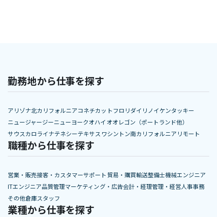
安全な作業エリアを維持
勤務地から仕事を探す
アリゾナ
北カリフォルニア
コネチカット
フロリダ
イリノイ
ケンタッキー
ニュージャージー
ニューヨーク
オハイオ
オレゴン（ポートランド他）
サウスカロライナ
テネシー
テキサス
ワシントン
南カリフォルニア
リモート
職種から仕事を探す
営業・販売
接客・カスタマーサポート
貿易・購買
輸送
整備士
機械エンジニア
ITエンジニア
品質管理
マーケティング・広告
会計・経理
管理・経営
人事
事務
その他
倉庫スタッフ
業種から仕事を探す