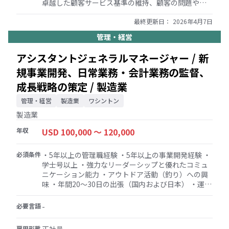
卓越した顧客サービス基準の維持、顧客の問題や問
い合わせへの専門的かつタイムリーな対応 ・在庫管
理：在庫レベルの管理、適切な在庫回転の徹底、生
最終更新日：
2026年4月7日
鮮・冷凍日本食品を含む商品の荷受けと商品陳列の
管理・経営
監督 ・販売とマーケティング：収益向上と顧客ロイ
ヤルティ向上のための販売戦略およびプロモーショ
アシスタントジェネラルマネージャー / 新
ンキャンペーンの策定・実行のサポート ・コンプラ
規事業開発、日常業務・会計業務の監督、
イアンス：店舗がすべての健康、安全、食品に関す
る規制、および会社の方針と手順を遵守しているこ
成長戦略の策定 / 製造業
との確認
管理・経営
製造業
ワシントン
製造業
年収
USD 100,000 〜 120,000
必須条件
・5年以上の管理職経験 ・5年以上の事業開発経験 ・
学士号以上 ・強力なリーダーシップと優れたコミュ
ニケーション能力 ・アウトドア活動（釣り）への興
味 ・年間20～30日の出張（国内および日本） ・運転
免許証
必要言語
-
雇用形態