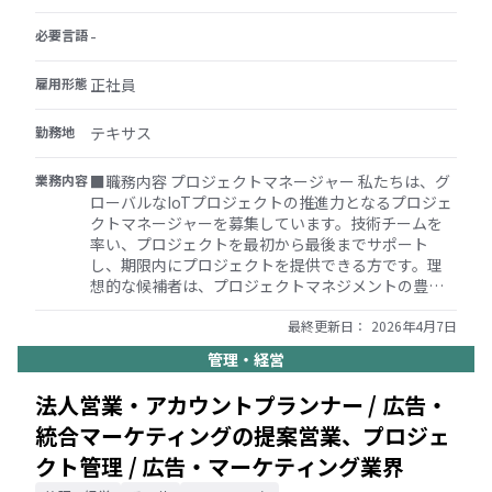
必要言語
-
雇用形態
正社員
勤務地
テキサス
業務内容
■職務内容 プロジェクトマネージャー 私たちは、グ
ローバルなIoTプロジェクトの推進力となるプロジェ
クトマネージャーを募集しています。技術チームを
率い、プロジェクトを最初から最後までサポート
し、期限内にプロジェクトを提供できる方です。理
想的な候補者は、プロジェクトマネジメントの豊富
な経験を実証できる方です。顧客や社内チームと緊
密に連携し、タイムラインを作成し、問題やアクシ
最終更新日：
2026年4月7日
ョンアイテムを管理し、ステータスを定期的に管理
管理・経営
者に報告し、必要に応じて危険性を発行して、期限
内の納品に対するリスクをチームに通知します。こ
法人営業・アカウントプランナー / 広告・
れは、強力な技術、コミュニケーション、コラボレ
統合マーケティングの提案営業、プロジェ
ーションのスキルを持つ個人を必要とする顧客対応
の役割です。 責務 ・グローバルプロジェクトをプリ
クト管理 / 広告・マーケティング業界
セールス段階から定義、展開まで主導し、リスク軽