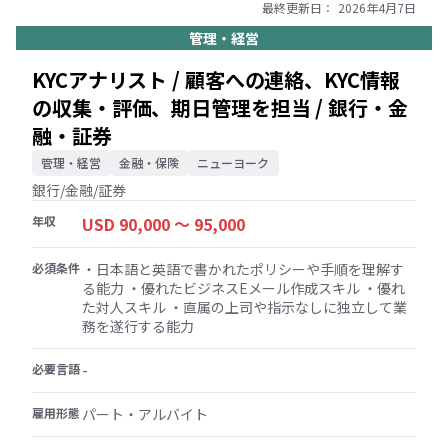
フを統括し、プロジェクト構築に責任を持ち、ソー
最終更新日：
2026年4月7日
シャルメディアとマスメディアを組み合わせたブラ
管理・経営
ンデッドエンターテイメントによるコミュニケーシ
ョン課題の解決
KYCアナリスト / 顧客への連絡、KYC情報
の収集・評価、期日管理を担当 / 銀行・金
融・証券
管理・経営
金融・保険
ニューヨーク
銀行/金融/証券
年収
USD 90,000 〜 95,000
必須条件
・日本語と英語で書かれたポリシーや手順を理解す
る能力 ・優れたビジネスEメール作成スキル ・優れ
た対人スキル ・直属の上司や指示なしに独立して業
務を遂行する能力
必要言語
-
雇用形態
パート・アルバイト