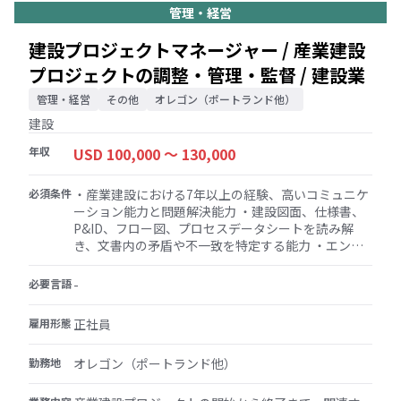
商品に関する問い合わせに対応し、問題を解決する
管理・経営
ことで、優れた顧客サービスを提供する チームサポ
ート: 部門スタッフのトレーニングと監督を助け、ポ
建設プロジェクトマネージャー / 産業建設
ジティブで生産的な職場環境を育む 清潔さと整理整
プロジェクトの調整・管理・監督 / 建設業
頓: 清潔で整理整頓された安全な売場を維持し、すべ
ての商品が適切に陳列・価格設定されていることを
管理・経営
その他
オレゴン（ポートランド他）
確認する 値札の管理、広告や店内サイネージの取り
扱い、ディスプレイの設営、発注処理、荷受け管
建設
理、請求書処理、ベンダーとの効果的なコミュニケ
年収
USD 100,000 〜 130,000
ーションの維持
必須条件
・産業建設における7年以上の経験、高いコミュニケ
ーション能力と問題解決能力 ・建設図面、仕様書、
P&ID、フロー図、プロセスデータシートを読み解
き、文書内の矛盾や不一致を特定する能力 ・エンジ
ニアリングおよび建設図面、データシート、仕様
書、およびそれらの承認プロセスに関する知識 ・プ
必要言語
-
ロセス建設（機器設置、プロセス配管、プロセスメ
カニカル、E&I、ユーティリティ）における実務経験
雇用形態
正社員
・ビジネスアプリケーションとしてのMicrosoft
Office製品に関する十分な実務知識とスキル ・建設
勤務地
オレゴン（ポートランド他）
エンジニアリング分野における当社（小規模事務
所）の文化に積極的に参加する意欲と前向きな姿勢