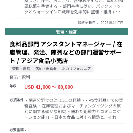
基づき、弁当、おにぎり、各種おかずなど、幅広い和
風総菜を準備する ・部門基準に従い、バックストッ
クとウォークイン冷蔵庫を効果的に整理・維持する
・マーチャンダイジング： デリのディスプレイが清
潔で魅力的であり、常に新鮮な商品が陳列されてい
最終更新日：
2026年4月7日
るよう徹底する ・すべてのフロアセット、ビジュア
管理・経営
ルプレゼンテーション、サイネージ配置などが、品
質基準に従って魅力的に整えられ、商品が陳列され
食料品部門 アシスタントマネージャー / 在
ているかを確認する ・先入れ先出し（FIFO）基準に
庫管理、発注、陳列などの部門運営サポー
従ってすべての商品がローテーションされ、期限切
れでないことを積極的に確認する ・品質管理： 食品
ト / アジア食品小売店
安全、衛生、製品品質の最高基準を維持する ・顧客
サービス： 買い物客の商品選びを手伝い、食材や調
管理・経営
宿泊・飲食業
北カリフォルニア
理法に関する質問に答えることで、優れた顧客サー
食品・飲料
ビスを提供する ・チームサポート： デリスタッフの
トレーニングと監督を助け、ポジティブで生産的な
年収
USD 41,600 〜 60,000
職場環境を育む ・清潔さと安全： すべての健康およ
び食品安全規制を厳格に遵守し、清潔で安全な作業
必須条件
・関連分野での2年以上の経験 ・小売食料品店での実
エリアを維持する ・荷受： 部門の手順に従い、注文
務経験 ・在庫管理およびマーチャンダイジングの原
と請求書の正確性を確認し、不一致を記録して鮮度
則に関する確かな知識 ・優れた組織力とコミュニケ
と品質を保証する ・コミュニケーション： 上記の職
ーション能力 ・日本の食品に対する情熱と、それを
責についてチームメンバーに伝達・教育し、必要な
お客様と共有したいという意欲
調整や問題があれば、マネージャーに迅速かつ効率
必要言語
的に報告する ・その他、必要に応じて割り当てられ
-