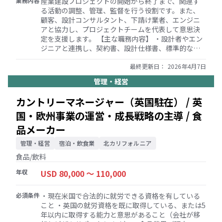
業務内容
産業建設プロジェクトの開始から終了まで、関連す
る活動の調整、管理、監督を行う役割です。また、
顧客、設計コンサルタント、下請け業者、エンジニ
アと協力し、プロジェクトチームを代表して意思決
定を支援します。 【主な職務内容】 ・設計者やエン
ジニアと連携し、契約書、設計仕様書、標準的なエ
ンジニアリング実務、高い品質に基づき、プロジェ
クトのスケジュールと予算内でプロジェクトが実行
最終更新日：
2026年4月7日
されることを保証する ・見積もりやスケジューリン
管理・経営
グとともに、プロジェクト予算、コスト/変更管理、
会計記録、作業計画手順を作成し、維持する ・エン
カントリーマネージャー（英国駐在） / 英
ジニア、請負業者、ベンダー、顧客と協力し、レビ
国・欧州事業の運営・成長戦略の主導 / 食
ューコメントをシームレスに交換・伝達し、計画と
実行に必要な条件や仕様を盛り込むとともに、エン
品メーカー
ジニアリング、在庫、調達、リソース配分のための
文書管理計画を作成する ・プロジェクトチームおよ
管理・経営
宿泊・飲食業
北カリフォルニア
び顧客と定期的にプロジェクトの状況を共有しなが
食品/飲料
ら、スケジュールの更新、人員配置の必要性、請求
書、提出物を調整・監視する ・作業領域における請
年収
USD 80,000 〜 110,000
負業者の活動順序を作成し、実行計画や作業手順に
従事する下請け業者を指導する ・関係者と協力し、
必須条件
・現在米国で合法的に就労できる資格を有している
作業手順や建設・設計上の問題を含む問題を解決す
こと ・英国の就労資格を既に取得している、または5
る ・現場で安全基準やガイドラインが遵守され、建
年以内に取得する能力と意思があること（会社が移
設においてすべての安全規定が満たされていること