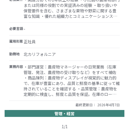
または同様の役割での実証済みの経験 ・取り扱いや
保管要件を含む、さまざまな果物や野菜に関する豊
富な知識 ・優れた組織力とコミュニケーションスキ
・高品質の食品への情熱と、素晴らしい顧客体験を
提供したいという願望
必要言語
-
雇用形態
正社員
勤務地
北カリフォルニア
業務内容
・部門運営：農産物マネージャーの日常業務（在庫
管理、発注、農産物の受け取りなど）をすべて補佐
・商品陳列：農産物ディスプレイが視覚的に魅力的
で、在庫が豊富にあり、品質と鮮度の基準に従って維
持されていることを確認する ・品質管理：農産物を
定期的に検査し、鮮度と品質を保証。在庫のローテ
ーションと廃棄物の最小化を担当 ・顧客サービス：
買い物客の農産物選びを手伝い、質問に答えること
最終更新日：
2026年4月7日
で、優れた顧客サービスを提供する ・チームサポー
管理・経営
ト：農産物部門のスタッフのトレーニングと監督を
支援し、前向きで生産的な職場環境を育成 ・清掃と
1
/
1
安全：すべての健康および安全規制に従い、清潔で