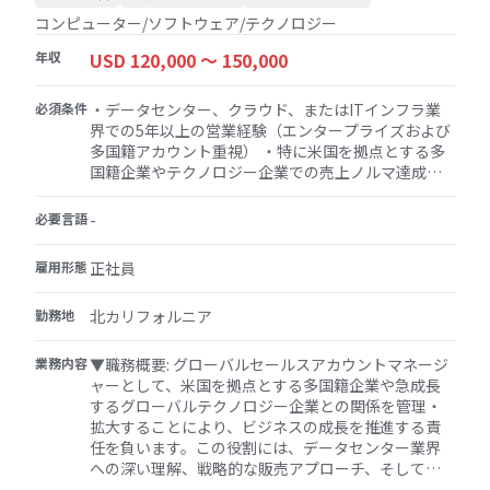
ャネル販売戦略を策定・実行する トレーニング、共
コンピューター/ソフトウェア/テクノロジー
同マーケティングイニシアチブ、協調的な販売活動
を通じて、パートナーエンゲージメントを推進する
年収
USD 120,000 〜 150,000
・パフォーマンス管理: チャネルパートナーの明確な
業績目標を設定し、KPIを通じて進捗を監視する 定期
必須条件
・データセンター、クラウド、またはITインフラ業
的な業績レビューを実施し、パートナーに実用的な
界での5年以上の営業経験（エンタープライズおよび
フィードバックを提供する ・コラボレーションとス
多国籍アカウント重視） ・特に米国を拠点とする多
テークホルダー管理: マーケティング、製品、直接販
国籍企業やテクノロジー企業での売上ノルマ達成ま
売などの内部チームと緊密に連携し、チャネルの取
たは超過実績 ・スケーラビリティやコンプライアン
り組みを組織の目標と一致させる チャネルパートナ
スを含む、グローバルテクノロジー企業が直面する
必要言語
ーと内部ステークホルダー間の連絡役として機能
-
要件と課題への強い理解 ・優れた交渉力、コミュニ
し、課題に対処し、コラボレーションを最適化する
ケーション力、プレゼンテーションスキル ・グロー
・市場拡大: 新しい市場機会を特定し、未開拓の地域
雇用形態
正社員
バルな販売環境での部門横断型チームとの実務経験
でチャネルネットワークを拡大する 業界のトレン
・CRMツール（Salesforceなど）およびその他の販
ド、競争力学、顧客ニーズについて常に情報を入手
勤務地
北カリフォルニア
売支援プラットフォームへの習熟 ・クライアントや
し、チャネル戦略を洗練させる ・契約および財務管
チームとの会議のために必要に応じて出張する意欲
理: チャネルパートナーとの契約や合意を交渉する パ
（最大50%）
業務内容
▼職務概要: グローバルセールスアカウントマネージ
ートナーインセンティブプログラムを管理し、財務
ャーとして、米国を拠点とする多国籍企業や急成長
条件の遵守を確保する ・レポートと分析: チャネルの
するグローバルテクノロジー企業との関係を管理・
パフォーマンス、販売予測、市場インサイトに関す
拡大することにより、ビジネスの成長を推進する責
る定期的な最新情報を上級管理職に提供する CRMツ
任を負います。この役割には、データセンター業界
ールと分析を活用して、パートナーの貢献度を追跡
への深い理解、戦略的な販売アプローチ、そしてこ
し、チャネルの効率を最適化する
れらのダイナミックな組織特有のニーズを満たすカ