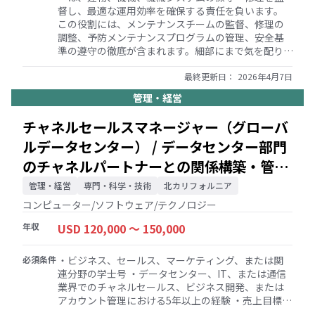
督し、最適な運用効率を確保する責任を負います。
この役割には、メンテナンスチームの監督、修理の
調整、予防メンテナンスプログラムの管理、安全基
準の遵守の徹底が含まれます。細部にまで気を配り、
強力なリーダーシップとプロジェクト管理スキルを
持ち、メンテナンスの問題に迅速に対応できる人材
最終更新日：
2026年4月7日
が求められます。 ・主な職責 部門のリーダーシップ
管理・経営
と管理 ・メンテナンス部門全体の運営を監督する ・
すべてのメンテナンス担当者を指揮・管理し、効率
チャネルセールスマネージャー（グローバ
的なワークフローとタスクの委任を徹底する ・メン
ルデータセンター） / データセンター部門
テナンス費用を監視・管理し、予算の遵守を徹底す
る ・ベンダーやサプライヤーとの強力な関係を育
のチャネルパートナーとの関係構築・管
み、必要に応じて契約や価格設定の交渉を行う ・週
理、収益拡大を推進 / コンピューター/ソフ
次のミーティングに参加し、進行中および今後のプ
管理・経営
専門・科学・技術
北カリフォルニア
ロジェクトについて上級管理職に最新情報を報告す
トウェア/テクノロジー
コンピューター/ソフトウェア/テクノロジー
る 施設のメンテナンスと修理 ・定期的な点検を実施
し、メンテナンスの問題を特定して対処する ・建
年収
USD 120,000 〜 150,000
物、機械、設備のタイムリーな修理とメンテナンス
を徹底する ・生産スーパーバイザーや技術者と緊密
必須条件
・ビジネス、セールス、マーケティング、または関
に連携し、技術的な問題を解決する ・工具の可用性
連分野の学士号 ・データセンター、IT、または通信
を監督し、適切な機器の在庫管理を徹底する ・外部
業界でのチャネルセールス、ビジネス開発、または
業者が行う作業の品質基準を監督する ・会社の方針
アカウント管理における5年以上の経験 ・売上目標を
および連邦/州の規制に準拠した安全な作業環境を確
達成し、チャネルの成長を推進した実績 ・コロケー