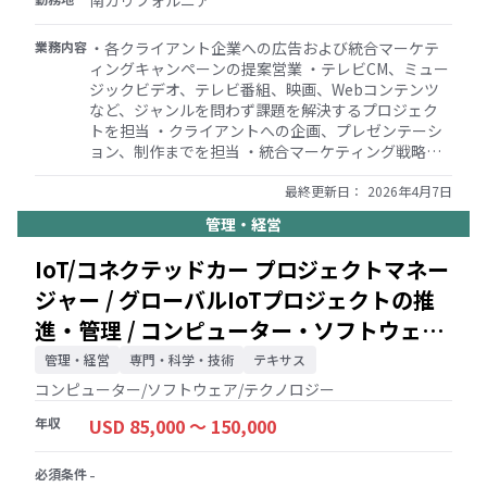
南カリフォルニア
提供する ・定期的な販売予測、パイプラインの更
新、市場情報をリーダーシップに提供する ・アカウ
業務内容
・各クライアント企業への広告および統合マーケテ
ントプランニングセッションに参加し、グローバル
ィングキャンペーンの提案営業 ・テレビCM、ミュー
アカウントの全体的な販売戦略に貢献する 5. 市場開
ジックビデオ、テレビ番組、映画、Webコンテンツ
拓とブランド代表 ・業界イベント、展示会、顧客会
など、ジャンルを問わず課題を解決するプロジェク
議で会社を代表し、当社のブランドとソリューショ
トを担当 ・クライアントへの企画、プレゼンテーシ
ンを宣伝する ・顧客のニーズに合わせた説得力のあ
ョン、制作までを担当 ・統合マーケティング戦略の
る提案書、RFP回答書、プレゼンテーションを作
考案と実行を担当 ・国内外のクリエイターやスタッ
成・提供する ・国境を越えたチームと協力し、グロ
フを統括し、プロジェクト構築に責任を持ち、ソー
最終更新日：
2026年4月7日
ーバルアカウント拡大の機会を切り開く
シャルメディアとマスメディアを組み合わせたブラ
管理・経営
ンデッドエンターテイメントによるコミュニケーシ
ョン課題の解決
IoT/コネクテッドカー プロジェクトマネー
ジャー / グローバルIoTプロジェクトの推
進・管理 / コンピューター・ソフトウェ
ア・テクノロジー
管理・経営
専門・科学・技術
テキサス
コンピューター/ソフトウェア/テクノロジー
年収
USD 85,000 〜 150,000
必須条件
-