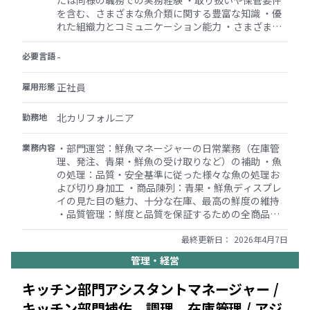
たは同様の職務での実務経験 ・取り扱いや保管要件
を含む、さまざまな魚介類に関する豊富な知識 ・優
れた組織力とコミュニケーション能力 ・さまざまな
魚の処理と切り身加工に習熟していること ・高品質
の食品への情熱と、素晴らしい顧客体験を提供した
必要言語
-
いという意欲 ・採用後（30日以内）に食品取扱者証
明書が必要
雇用形態
正社員
勤務地
北カリフォルニア
業務内容
・部門運営：鮮魚マネージャーの日常業務（在庫管
理、発注、青果・鮮魚の受け取りなど）の補助 ・魚
の処理：品質・安全基準に従った様々な魚の処理お
よび切り身加工 ・商品陳列：青果・鮮魚ディスプレ
イの見た目の魅力、十分な在庫、最高の鮮度の維持
・品質管理：鮮度と品質を保証するための全商品の
定期検査。在庫のローテーションと廃棄ロスの最小
化を担当 ・顧客サービス：買い物客の青果・鮮魚選
最終更新日：
2026年4月7日
びの手伝いや質問への回答による優れた顧客サービ
管理・経営
スの提供 ・チームサポート：青果部門スタッフのト
レーニングと監督補助、ポジティブで生産的な職場
キッチン部門アシスタントマネージャー /
環境の醸成 ・清掃と安全：鮮魚の適切な取り扱いに
キッチン部門補佐、調理、在庫管理 / アジ
特に注意し、すべての健康・安全規制に従い、清潔