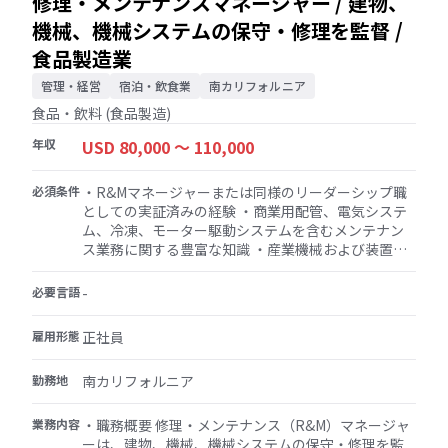
修理・メンテナンスマネージャー / 建物、
機械、機械システムの保守・修理を監督 /
食品製造業
管理・経営
宿泊・飲食業
南カリフォルニア
食品・飲料 (食品製造)
年収
USD 80,000 〜 110,000
必須条件
・R&Mマネージャーまたは同様のリーダーシップ職
としての実証済みの経験 ・商業用配管、電気システ
ム、冷凍、モーター駆動システムを含むメンテナン
ス業務に関する豊富な知識 ・産業機械および装置に
関する実務知識 ・優れたコミュニケーション能力、
組織力、リーダーシップスキル ・マルチタスク、優
必要言語
-
先順位付け、メンテナンスニーズへの迅速な対応能
力 ・緊急時に時間外勤務に対応できる柔軟性
雇用形態
正社員
勤務地
南カリフォルニア
業務内容
・職務概要 修理・メンテナンス（R&M）マネージャ
ーは、建物、機械、機械システムの保守・修理を監