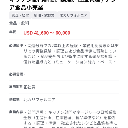
で安全な作業エリアを維持
ア食品小売業
管理・経営
宿泊・飲食業
北カリフォルニア
食品・飲料
年収
USD 41,600 〜 60,000
必須条件
・関連分野での2年以上の経験 ・業務用厨房またはデ
リでの実務経験 ・調理および食品準備に習熟してい
ること ・食品安全および衛生に関する確かな知識 ・
優れた組織力とコミュニケーション能力 ・ペースの
速い環境で働き、長時間の立ち仕事や持ち上げなど
の肉体的作業を処理できる能力 ・日本料理への情熱
必要言語
-
と、高品質で美味しい料理を作りたいという意欲 ・
最大8時間の長距離移動が可能な能力 ・ハンドトラッ
雇用形態
正社員
ク、カート、カッター、はしご、ラベルメーカー、
清掃用品の使用能力 ・採用後30日以内に食品取扱者
勤務地
北カリフォルニア
証明書が必要
業務内容
・部門運営： キッチン部門マネージャーの日常業務
全般（生産計画、在庫管理、食品準備など）を補佐
する ・調理・準備： 確立されたレシピと品質基準に