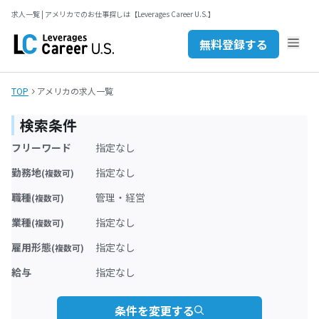
無料登録する
求人一覧 | アメリカでのお仕事探しは【Leverages Career U.S.】
セミナーを探す
JP
EN
無料登録する
お問い合わせ
TOP
アメリカの求人一覧
検索条件
フリーワード
指定なし
勤務地
指定なし
(複数可)
職種
管理・経営
(複数可)
業種
指定なし
(複数可)
雇用形態
指定なし
(複数可)
給与
指定なし
条件を変更する