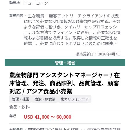
勤務地
ニューヨーク
業務内容
・主な職責 ー顧客アウトリーチ クライアントの状況
に応じて必要なKYC情報および書類を評価する。その
ような評価に基づき、タイムリーかつプロフェッシ
ョナルな方法でクライアントに連絡し、必要なKYC情
報および書類を収集する。取得した情報の正確性を
確認し、必要に応じて下流プロセスのために関連部
門に遅滞なく提供する。クライアントとのコミュニ
ケーションをリレーションシップ・マネージャーと
最終更新日：
2026年4月7日
共有する。問題が発生した場合は、RMと協力して独
管理・経営
立した判断を下し、KYCプロセスを遅滞なく完了させ
る ーKYC期日管理 直接的な指示や監督なしにKYCの
農産物部門 アシスタントマネージャー / 在
進捗を管理し、デューデリジェンスと期日管理のた
庫管理、発注、商品陳列、品質管理、顧客
めに関連部門と必要に応じて情報を共有する ーKYC
要件および関連銀行システムの理解 KYCおよび関連
対応 / アジア食品小売業
事項に関する規制、内部方針、手順を理解し、適切
な評価を行うために関連銀行システムを理解する ー
管理・経営
宿泊・飲食業
北カリフォルニア
その他の職責 マネージャーから随時割り当てられる
食品・飲料
KYC関連以外のタスクを担当する
年収
USD 41,600 〜 60,000
必須条件
・関連分野での2年以上の経験 ・小売店の農産物部門