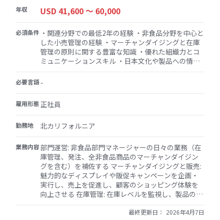
年収
USD 41,600 〜 60,000
必須条件
・関連分野での最低2年の経験 ・非食品分野を中心と
した小売管理の経験 ・マーチャンダイジングと在庫
管理の原則に関する豊富な知識 ・優れた組織力とコ
ミュニケーションスキル ・日本文化や製品への情熱
を持ち、それらを顧客と共有したいという意欲
必要言語
-
雇用形態
正社員
勤務地
北カリフォルニア
業務内容
部門運営: 非食品部門マネージャーの日々の業務（在
庫管理、発注、全非食品商品のマーチャンダイジン
グを含む）を補佐する マーチャンダイジングと販売:
魅力的なディスプレイや販促キャンペーンを企画・
実行し、売上を促進し、顧客のショッピング体験を
向上させる 在庫管理: 在庫レベルを監視し、製品のパ
フォーマンスを追跡し、新商品の導入を管理して、
多様で豊富な品揃えを確保する カスタマーサービス:
最終更新日：
2026年4月7日