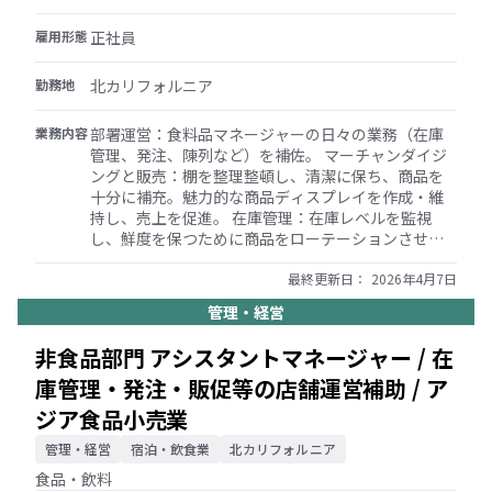
た職務を遂行する
雇用形態
正社員
勤務地
北カリフォルニア
業務内容
部署運営：食料品マネージャーの日々の業務（在庫
管理、発注、陳列など）を補佐。 マーチャンダイジ
ングと販売：棚を整理整頓し、清潔に保ち、商品を
十分に補充。魅力的な商品ディスプレイを作成・維
持し、売上を促進。 在庫管理：在庫レベルを監視
し、鮮度を保つために商品をローテーションさせ、
顧客にとって魅力的なセレクションを維持するため
に新商品を管理。 顧客サービス：買い物客が商品を
最終更新日：
2026年4月7日
見つけるのを手伝ったり、質問に答えたりすること
管理・経営
で、優れた顧客サービスを提供。 チームサポート：
食料品部門のスタッフのトレーニングと監督を補佐
非食品部門 アシスタントマネージャー / 在
し、ポジティブで生産的な職場環境を育む。 清潔さ
庫管理・発注・販促等の店舗運営補助 / ア
と整理整頓：清潔で安全、整理整頓された売場を維
持し、すべての商品が適切に値付けされていること
ジア食品小売業
を確認。 値札の管理、広告や店内サイネージの取り
扱い、ディスプレイの設置、発注処理、入荷管理、
管理・経営
宿泊・飲食業
北カリフォルニア
請求書処理の実行、ベンダーとの効果的なコミュニ
食品・飲料
ケーションの維持。